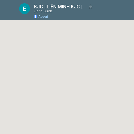
KJC | LIÊN MINH KJC | MỖI BƯỚC ĐI - MỖI Ý TƯỞNG
Elena Guida
About