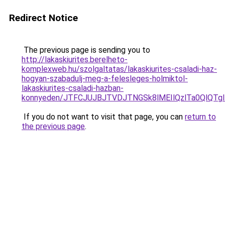
Redirect Notice
The previous page is sending you to
http://lakaskiurites.berelheto-
komplexweb.hu/szolgaltatas/lakaskiurites-csaladi-haz-
hogyan-szabadulj-meg-a-felesleges-holmiktol-
lakaskiurites-csaladi-hazban-
konnyeden/JTFCJUJBJTVDJTNGSk8lMEIlQzlTa0QlQTglR
If you do not want to visit that page, you can
return to
the previous page
.