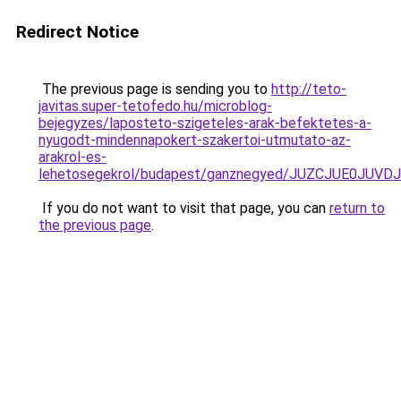
Redirect Notice
The previous page is sending you to
http://teto-
javitas.super-tetofedo.hu/microblog-
bejegyzes/laposteto-szigeteles-arak-befektetes-a-
nyugodt-mindennapokert-szakertoi-utmutato-az-
arakrol-es-
lehetosegekrol/budapest/ganznegyed/JUZCJUE0J
If you do not want to visit that page, you can
return to
the previous page
.