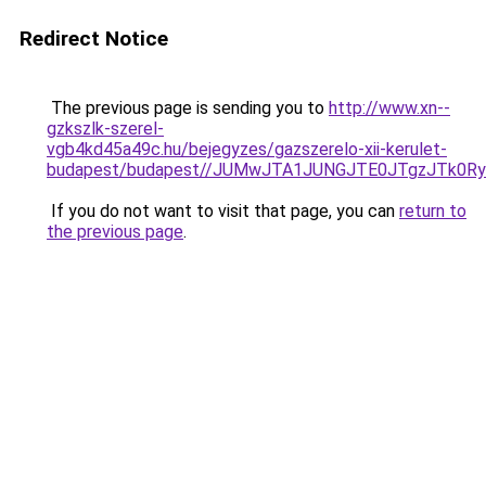
Redirect Notice
The previous page is sending you to
http://www.xn--
gzkszlk-szerel-
vgb4kd45a49c.hu/bejegyzes/gazszerelo-xii-kerulet-
budapest/budapest//JUMwJTA1JUNGJTE0JTgzJTk0
If you do not want to visit that page, you can
return to
the previous page
.